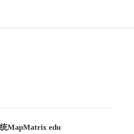
中
丨
En
用案例
新闻动态
服务支持
关于远景
pMatrix edu